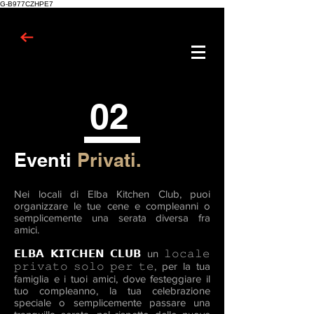
G-B977CZHPE7
02
Eventi
Privati.
Nei locali di Elba Kitchen Club, puoi
organizzare le tue cene e compleanni o
semplicemente una serata diversa fra
amici.
𝗘𝗟𝗕𝗔 𝗞𝗜𝗧𝗖𝗛𝗘𝗡 𝗖𝗟𝗨𝗕
un 𝚕𝚘𝚌𝚊𝚕𝚎
𝚙𝚛𝚒𝚟𝚊𝚝𝚘 𝚜𝚘𝚕𝚘 𝚙𝚎𝚛 𝚝𝚎, per la tua
famiglia e i tuoi amici, dove festeggiare il
tuo compleanno, la tua celebrazione
speciale o semplicemente passare una