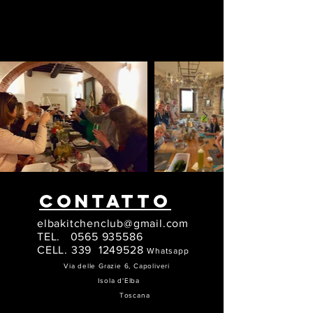
CONTATTO
elbakitchenclub@gmail.com
TEL.
0565 935586
CELL. 339
1249528
Whatsapp
Via delle Grazie 6, Capoliveri
Isola d'Elba
Toscana