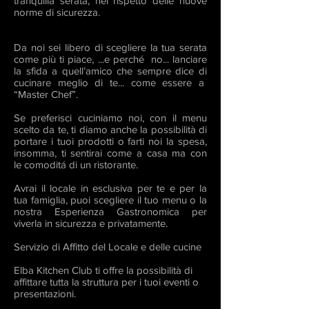
tranquilla serata, nel rispetto delle nuove
norme di sicurezza.⁣
Da noi sei libero di scegliere la tua serata
come più ti piace, ...e perché no... lanciare
la sfida a quell’amico che sempre dice di
cucinare meglio di te... come essere a
“Master Chef”.
Se preferisci cuciniamo noi, con il menu
scelto da te, ti diamo anche la possibilità di
portare i tuoi prodotti o farti noi la spesa,
insomma, ti sentirai come a casa ma con
le comoditá di un ristorante.
Avrai il locale in esclusiva per te e per la
tua famiglia, puoi scegliere il tuo menu o la
nostra Esperienza Gastronomica per
viverla in sicurezza e privatamente.
Servizio di Affitto del Locale e delle cucine
Elba Kitchen Club ti offre la possibilità di
affittare tutta la struttura per i tuoi eventi o
presentazioni.