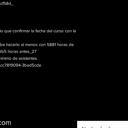
5cf58d_
 que confirmar la fecha del curso con la
ebe hacerlo al menos con 5881 horas de
db5 horas antes_27
ínimo de asistentes.
e._cc7819094-3bad5cde
.com