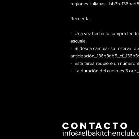
regiones italianas. -bb3b-136bad
Recuerda:
- Una vez hecha tu compra tendrás
escuela.
- Si desea cambiar su reserva d
anticipación_136b3db5_cf_136b3
- Esta tarea requiere un número m
- La duración del curso es 3 or
CONTACTO
info@elbakitchenclub