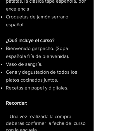
patatas, la clásica tapa española. por
excelencia
Croquetas de jamón serrano
español.
¿Qué incluye el curso?​
Bienvenido gazpacho. (Sopa
española fría de bienvenida).
Vaso de sangría.
Cena y degustación de todos los
platos cocinados juntos.
Recetas en papel y digitales.
Recordar:
- Una vez realizada la compra
deberás confirmar la fecha del curso
con la escuela.