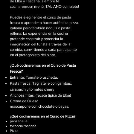
de Elba y Toscana. siempre te
cocinaremos
n menú ITALIANO completo!
Puedes elegir entre el curso de pasta
fresca o aprender a hacer auténtica pizza
italiana pero también ñoquis o pasta
rellena.
La experiencia en la cocina
pretende construir y potenciar la
imaginación del turista a través de la
comida, convirtiendo a cada participante
en el protagonista del plato.
¿Qué cocinaremos en el Curso de Pasta
Fresca?
Entrante: Tomate bruschetta.
Pasta fresca. Tagliatelle con gambas,
calabacín y tomates cherry
Anchoas fritas. (receta típica de Elba)
Crema de
Queso
mascarpone
con
chocolate o bayas.
¿Qué cocinaremos en el Curso de Pizza?
panzanella
focaccia toscana
Pizza