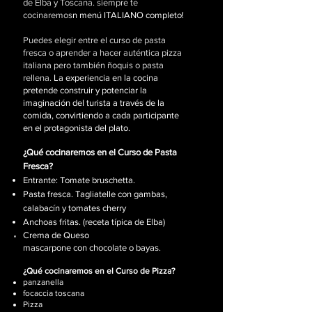
de Elba y Toscana. siempre te
cocinaremos
n menú ITALIANO completo!
Puedes elegir entre el curso de pasta
fresca o aprender a hacer auténtica pizza
italiana pero también ñoquis o pasta
rellena.
La experiencia en la cocina
pretende construir y potenciar la
imaginación del turista a través de la
comida, convirtiendo a cada participante
en el protagonista del plato.
¿Qué cocinaremos en el Curso de Pasta
Fresca?
Entrante: Tomate bruschetta.
Pasta fresca. Tagliatelle con gambas,
calabacín y tomates cherry
Anchoas fritas. (receta típica de Elba)
Crema de
Queso
mascarpone
con
chocolate o bayas.
¿Qué cocinaremos en el Curso de Pizza?
panzanella
focaccia toscana
Pizza