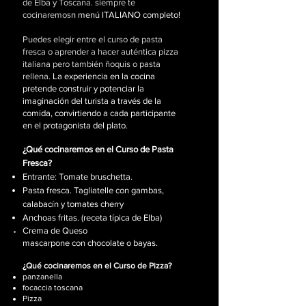
de Elba y Toscana. siempre te
cocinaremos
n menú ITALIANO completo!
Puedes elegir entre el curso de pasta
fresca o aprender a hacer auténtica pizza
italiana pero también ñoquis o pasta
rellena.
La experiencia en la cocina
pretende construir y potenciar la
imaginación del turista a través de la
comida, convirtiendo a cada participante
en el protagonista del plato.
¿Qué cocinaremos en el Curso de Pasta
Fresca?
Entrante: Tomate bruschetta.
Pasta fresca. Tagliatelle con gambas,
calabacín y tomates cherry
Anchoas fritas. (receta típica de Elba)
Crema de
Queso
mascarpone
con
chocolate o bayas.
¿Qué cocinaremos en el Curso de Pizza?
panzanella
focaccia toscana
Pizza