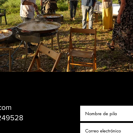
.com
1249528