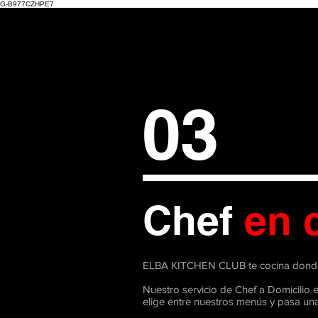
G-B977CZHPE7
03
Chef
en 
ELBA KITCHEN CLUB te cocina donde
Nuestro servicio de Chef a Domicilio e
elige entre nuestros menús y pasa una 