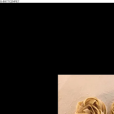
G-B977CZHPE7