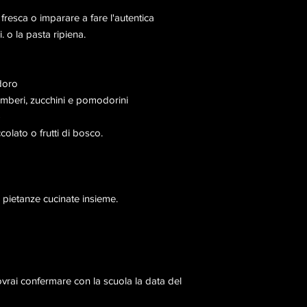
 fresca o imparare a fare l'autentica
. o la pasta ripiena.
doro
amberi, zucchini e pomodorini
)
lato o frutti di bosco.
e pietanze cucinate insieme.
ovrai confermare con la scuola la data del