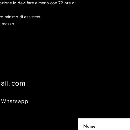
azione lo devi fare almeno con 72 ore di
o minimo di assistenti.
 e mezzo.
ail.com
6
8
Whatsapp
, Capoliveri
Elba