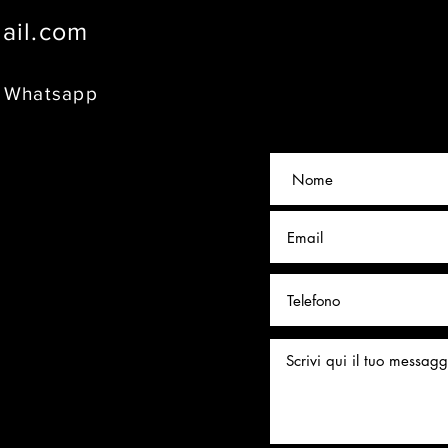
ail.com
6
8
Whatsapp
, Capoliveri
Elba