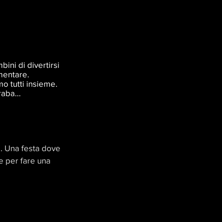
ini di divertirsi
mentare.
mo tutti insieme.
aba...
e. Una festa dove
 per fare una