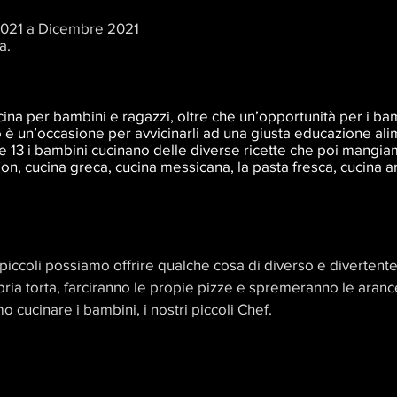
2021 a Dicembre 2021
a.
na per bambini e ragazzi, oltre che un’opportunità per i bamb
è un’occasione per avvicinarli ad una giusta educazione ali
le 13 i bambini cucinano delle diverse ricette che poi mangia
on, cucina greca, cucina messicana, la pasta fresca, cucina ar
piccoli possiamo offrire qualche cosa di diverso e divertent
ria torta, farciranno le
propie
pizze e spremeranno le arance
o cucinare i bambini, i nostri piccoli Chef.